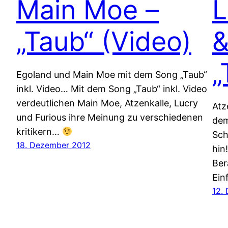
Main Moe –
L
„Taub“ (Video)
&
„
Egoland und Main Moe mit dem Song „Taub“
inkl. Video… Mit dem Song „Taub“ inkl. Video
verdeutlichen Main Moe, Atzenkalle, Lucry
Atz
und Furious ihre Meinung zu verschiedenen
dem
kritikern…
Sch
18. Dezember 2012
hin
Ber
Ein
12.