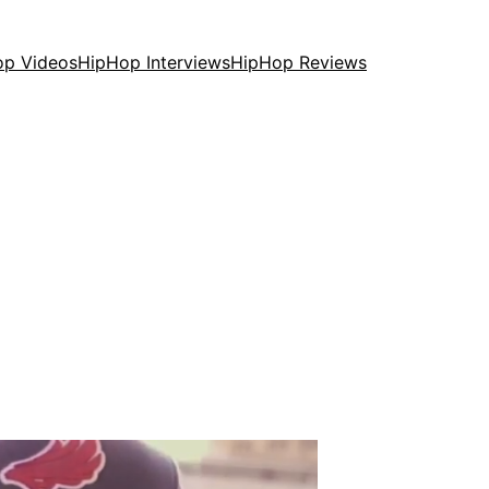
op Videos
HipHop Interviews
HipHop Reviews