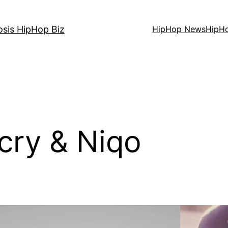
osis HipHop Biz
HipHop News
HipH
cry & Niqo