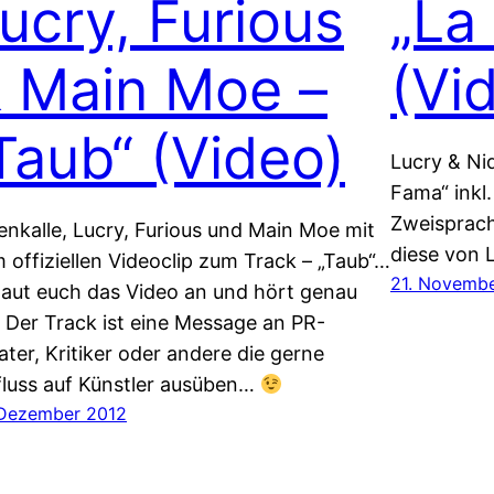
ucry, Furious
„La
 Main Moe –
(Vi
Taub“ (Video)
Lucry & Ni
Fama“ inkl
Zweisprach
enkalle, Lucry, Furious und Main Moe mit
diese von 
 offiziellen Videoclip zum Track – „Taub“…
21. Novemb
aut euch das Video an und hört genau
! Der Track ist eine Message an PR-
ater, Kritiker oder andere die gerne
fluss auf Künstler ausüben…
 Dezember 2012