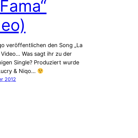
 Fama“
deo)
qo veröffentlichen den Song „La
. Video… Was sagt ihr zu der
igen Single? Produziert wurde
Lucry & Niqo…
er 2012