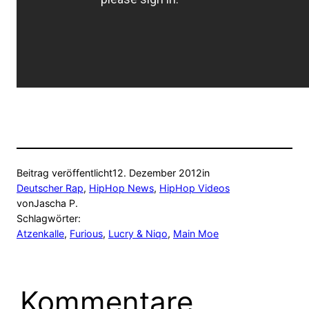
Beitrag veröffentlicht
12. Dezember 2012
in
Deutscher Rap
, 
HipHop News
, 
HipHop Videos
von
Jascha P.
Schlagwörter:
Atzenkalle
, 
Furious
, 
Lucry & Niqo
, 
Main Moe
Kommentare