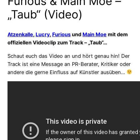
Furious & Main Moe –
„Taub“ (Video)
Atzenkalle
,
Lucry
,
Furious
und
Main Moe
mit dem
offiziellen Videoclip zum Track – „Taub“…
Schaut euch das Video an und hört genau hin! Der
Track ist eine Message an PR-Berater, Kritiker oder
andere die gerne Einfluss auf Künstler ausüben…