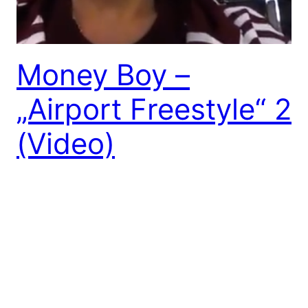
Money Boy –
„Airport Freestyle“ 2
(Video)
Money Boy mit einem weiteren „Airport Freestyle“
inkl. Video… Burr Burr Burr – Moneyboy Freestyle!
MoneyBoy: Ich besorge es deiner Mutter gerne
An** – Mein Schw** hat die breite von dem Ärmel-
Kanal…
Gibt euch!
18. Dezember 2012