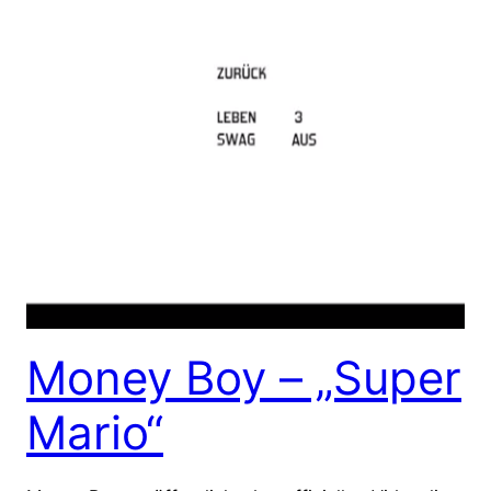
Money Boy – „Super
Mario“