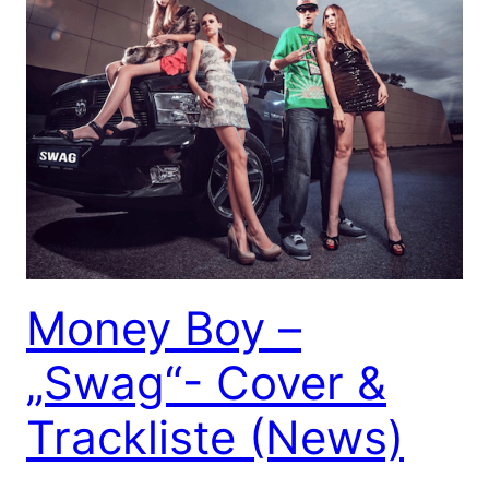
Money Boy –
„Swag“- Cover &
Trackliste (News)