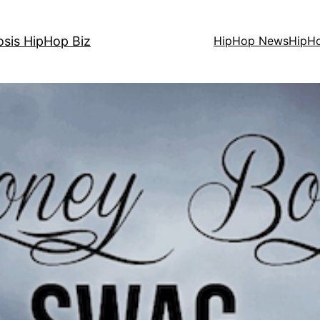
osis HipHop Biz
HipHop News
HipH