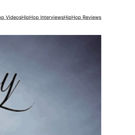
op Videos
HipHop Interviews
HipHop Reviews