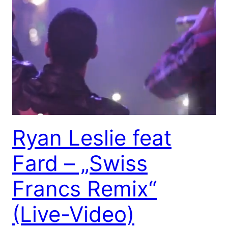
Ryan Leslie feat
Fard – „Swiss
Francs Remix“
(Live-Video)