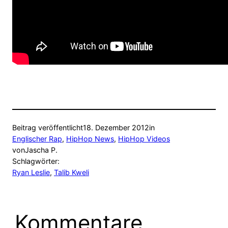
Beitrag veröffentlicht
18. Dezember 2012
in
Englischer Rap
, 
HipHop News
, 
HipHop Videos
von
Jascha P.
Schlagwörter:
Ryan Leslie
, 
Talib Kweli
Kommentare