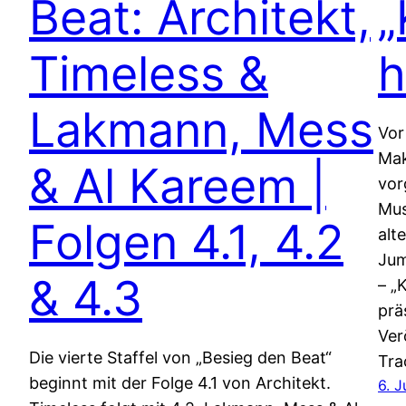
Beat: Architekt,
„
Timeless &
h
Lakmann, Mess
Vor
Mak
& Al Kareem |
vor
Mus
Folgen 4.1, 4.2
alt
Jum
& 4.3
– „
prä
Ver
Die vierte Staffel von „Besieg den Beat“
Tra
beginnt mit der Folge 4.1 von Architekt.
6. J