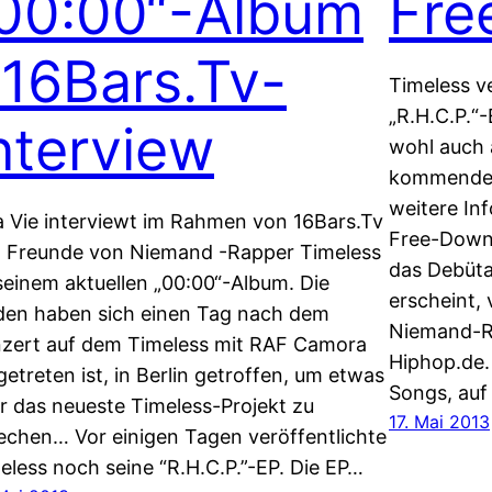
00:00“-Album
Fre
 16Bars.Tv-
Timeless v
„R.H.C.P.“
nterview
wohl auch
kommenden
weitere In
a Vie interviewt im Rahmen von 16Bars.Tv
Free-Down
 Freunde von Niemand -Rapper Timeless
das Debüta
seinem aktuellen „00:00“-Album. Die
erscheint, 
den haben sich einen Tag nach dem
Niemand-Ra
zert auf dem Timeless mit RAF Camora
Hiphop.de.
getreten ist, in Berlin getroffen, um etwas
Songs, auf
r das neueste Timeless-Projekt zu
17. Mai 2013
echen… Vor einigen Tagen veröffentlichte
eless noch seine “R.H.C.P.”-EP. Die EP…