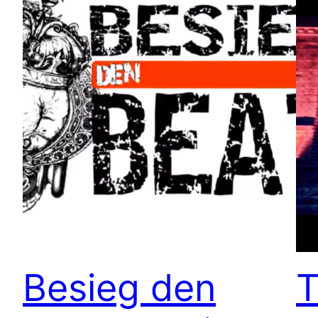
Besieg den
T