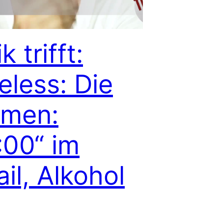
k trifft:
eless: Die
men:
:00“ im
il, Alkohol