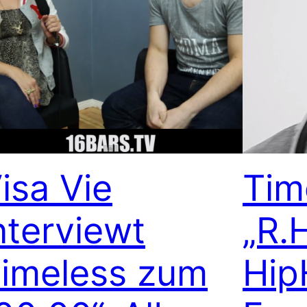
isa Vie
Tim
nterviewt
„R.
imeless zum
Hip