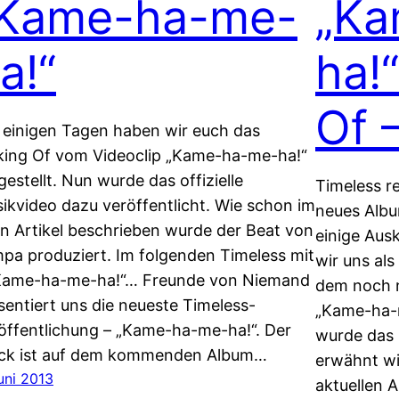
Kame-ha-me-
„Ka
a!“
ha!
Of 
 einigen Tagen haben wir euch das
ing Of vom Videoclip „Kame-ha-me-ha!“
gestellt. Nun wurde das offizielle
Timeless re
ikvideo dazu veröffentlicht. Wie schon im
neues Albu
en Artikel beschrieben wurde der Beat von
einige Aus
pa produziert. Im folgenden Timeless mit
wir uns al
Kame-ha-me-ha!“… Freunde von Niemand
dem noch n
sentiert uns die neueste Timeless-
„Kame-ha-
öffentlichung – „Kame-ha-me-ha!“. Der
wurde das 
ck ist auf dem kommenden Album…
erwähnt wi
uni 2013
aktuellen 