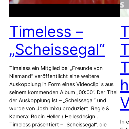
Timeless –
T
„Scheissegal“
T
T
Timeless ein Mitglied bei „Freunde von
Niemand“ veröffentlicht eine weitere
h
Auskopplung in Form eines Videoclip´s aus
seinem kommenden Album „00:00“. Der Titel
V
der Auskopplung ist – „Scheissegal“ und
wurde von Joshimixu produziert. Regie &
Kamera: Robin Heller / Hellesdesign…
In e
Timeless präsentiert – „Scheissegal“, die