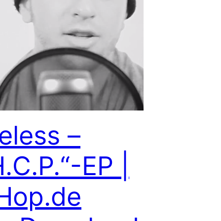
eless –
H.C.P.“-EP |
Hop.de