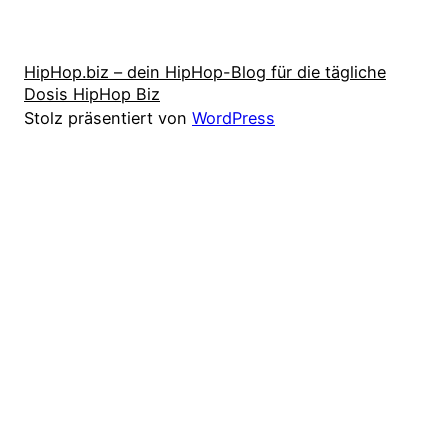
HipHop.biz – dein HipHop-Blog für die tägliche
Dosis HipHop Biz
Stolz präsentiert von
WordPress