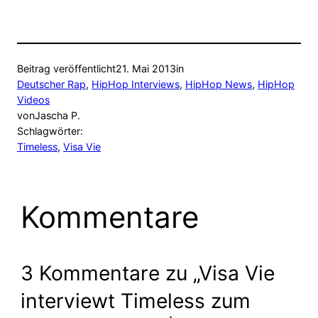
Beitrag veröffentlicht
21. Mai 2013
in
Deutscher Rap
, 
HipHop Interviews
, 
HipHop News
, 
HipHop
Videos
von
Jascha P.
Schlagwörter:
Timeless
, 
Visa Vie
Kommentare
3 Kommentare zu „Visa Vie
interviewt Timeless zum