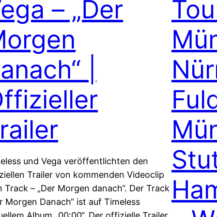
ega – „Der
Tou
Morgen
Mün
anach“ |
Nür
ffizieller
Ful
railer
Mün
Stu
eless und Vega veröffentlichten den
iziellen Trailer von kommenden Videoclip
Ham
 Track – „Der Morgen danach“. Der Track
r Morgen Danach“ ist auf Timeless
uellem Album „00:00“. Der offizielle Trailer