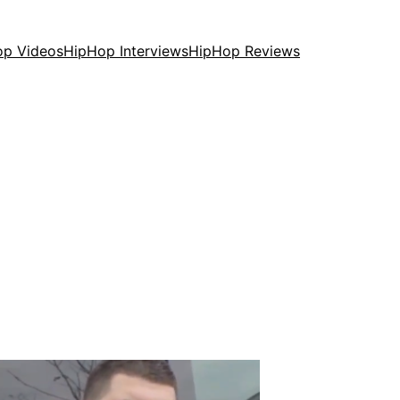
op Videos
HipHop Interviews
HipHop Reviews