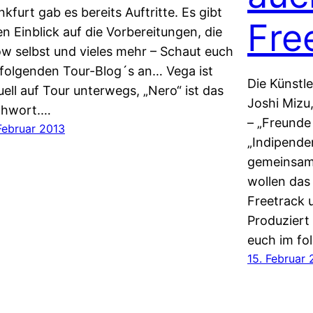
nkfurt gab es bereits Auftritte. Es gibt
Fre
en Einblick auf die Vorbereitungen, die
w selbst und vieles mehr – Schaut euch
 folgenden Tour-Blog´s an… Vega ist
Die Künstl
uell auf Tour unterwegs, „Nero“ ist das
Joshi Mizu,
chwort.…
– „Freunde
Februar 2013
„Indipende
gemeinsame
wollen das 
Freetrack 
Produziert
euch im fo
15. Februar 