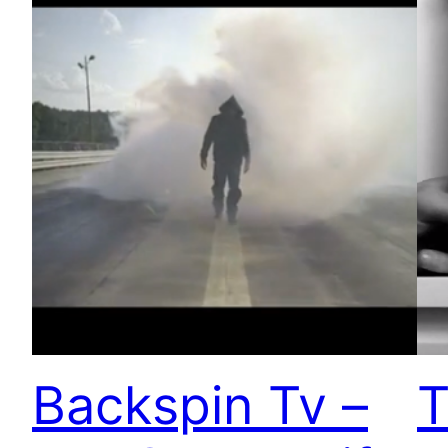
Backspin Tv –
T