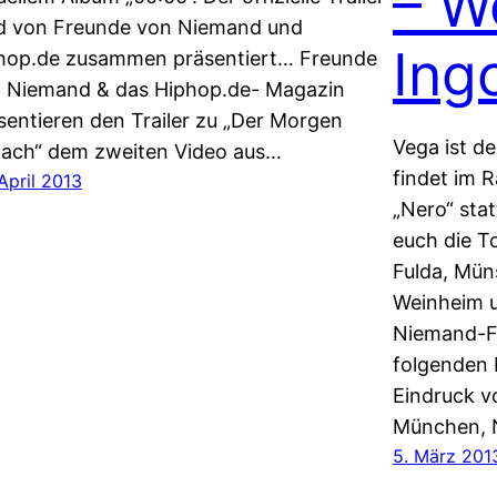
– W
d von Freunde von Niemand und
Ing
hop.de zusammen präsentiert… Freunde
 Niemand & das Hiphop.de- Magazin
sentieren den Trailer zu „Der Morgen
Vega ist de
ach“ dem zweiten Video aus…
findet im 
April 2013
„Nero“ stat
euch die T
Fulda, Mün
Weinheim u
Niemand-F
folgenden 
Eindruck v
München, 
5. März 201