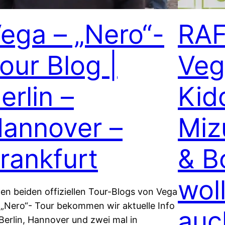
ega – „Nero“-
RAF
our Blog |
Veg
erlin –
Kid
annover –
Miz
rankfurt
& B
wol
den beiden offiziellen Tour-Blogs von Vega
 „Nero“- Tour bekommen wir aktuelle Info
auc
 Berlin, Hannover und zwei mal in