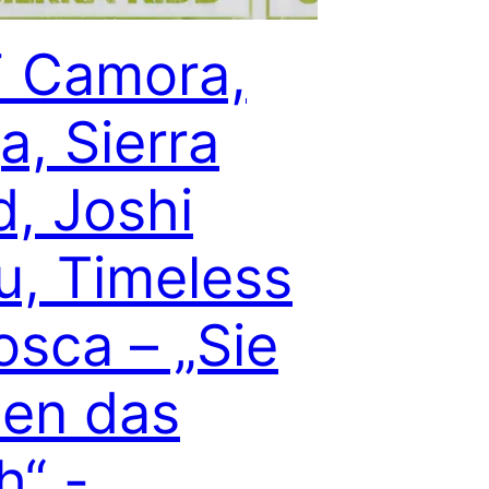
 Camora,
a, Sierra
d, Joshi
u, Timeless
osca – „Sie
len das
h“ -