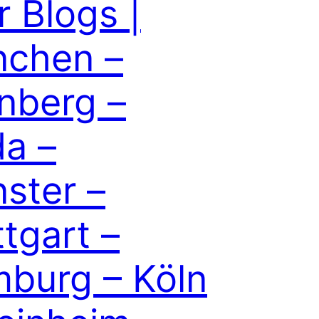
r Blogs |
chen –
nberg –
da –
ster –
ttgart –
burg – Köln