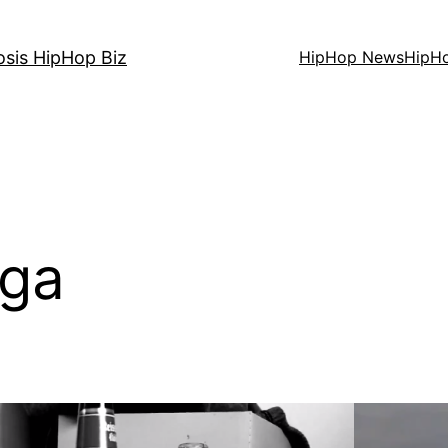
osis HipHop Biz
HipHop News
HipH
ga