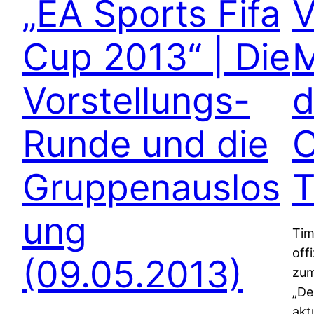
„EA Sports Fifa
V
Cup 2013“ | Die
Vorstellungs-
d
Runde und die
O
Gruppenauslos
T
ung
Tim
off
(09.05.2013)
zum
„De
akt