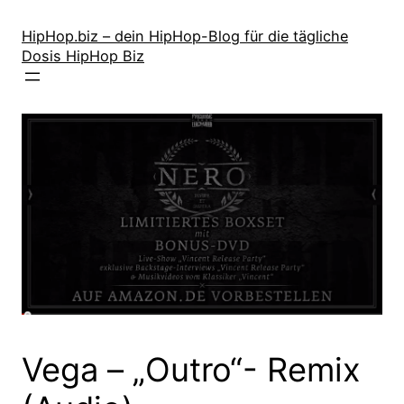
Zum
Inhalt
HipHop.biz – dein HipHop-Blog für die tägliche
Dosis HipHop Biz
springen
Vega – „Outro“- Remix