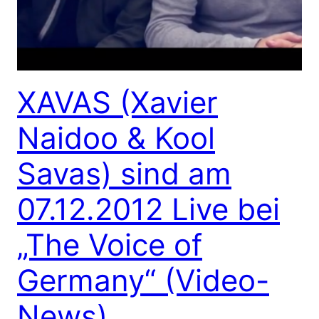
XAVAS (Xavier
Naidoo & Kool
Savas) sind am
07.12.2012 Live bei
„The Voice of
Germany“ (Video-
News)