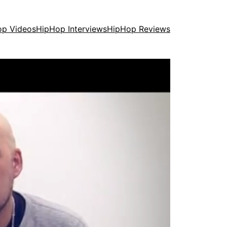
op Videos
HipHop Interviews
HipHop Reviews