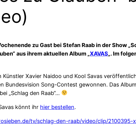
deo)
ochenende zu Gast bei Stefan Raab in der Show „S
auben“ aus ihrem aktuellen Album „
XAVAS
„. Im folg
 Künstler Xavier Naidoo und Kool Savas veröffentlich
Bundesvision Song-Contest gewonnen. Das Album ist a
t bei „Schlag den Raab“…
Savas könnt ihr
hier bestellen
.
sieben.de/tv/schlag-den-raab/video/clip/2100395-