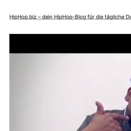
Zum
Inhalt
HipHop.biz – dein HipHop-Blog für die tägliche D
springen