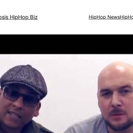
osis HipHop Biz
HipHop News
HipH