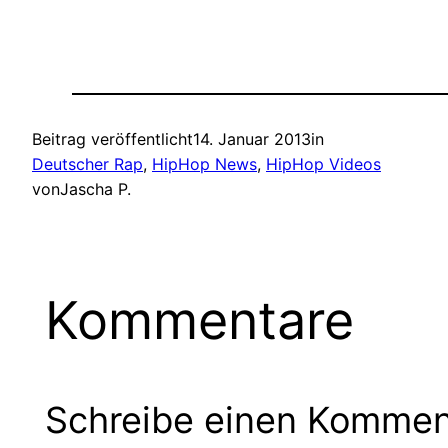
Beitrag veröffentlicht
14. Januar 2013
in
Deutscher Rap
, 
HipHop News
, 
HipHop Videos
von
Jascha P.
Kommentare
Schreibe einen Kommen