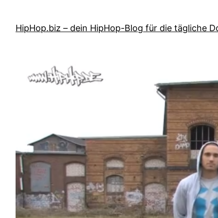
Zum
Inhalt
HipHop.biz – dein HipHop-Blog für die tägliche D
springen