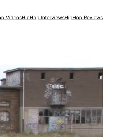
op Videos
HipHop Interviews
HipHop Reviews