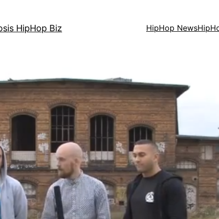
osis HipHop Biz
HipHop News
HipH