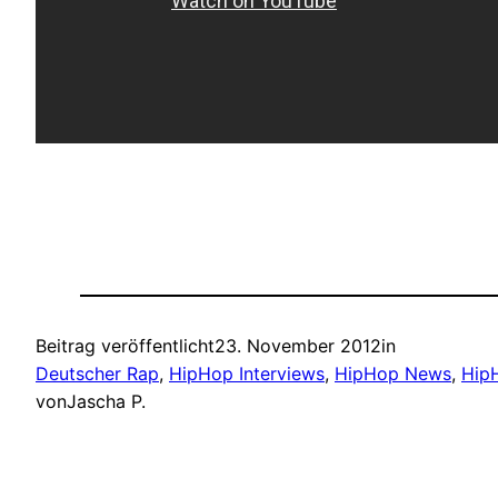
Beitrag veröffentlicht
23. November 2012
in
Deutscher Rap
, 
HipHop Interviews
, 
HipHop News
, 
Hip
von
Jascha P.