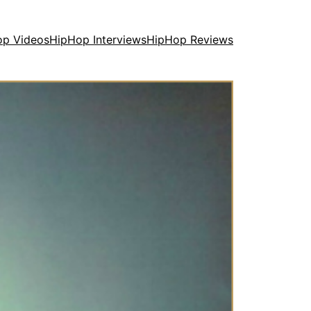
op Videos
HipHop Interviews
HipHop Reviews