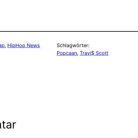
ap
, 
HipHop News
Schlagwörter:
Popcaan
, 
Travi$ Scott
tar