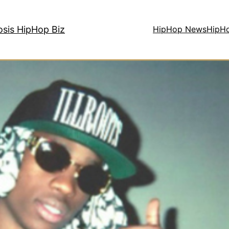
osis HipHop Biz
HipHop News
HipH