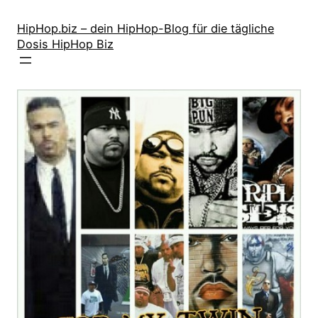
Zum
Inhalt
HipHop.biz – dein HipHop-Blog für die tägliche
Dosis HipHop Biz
springen