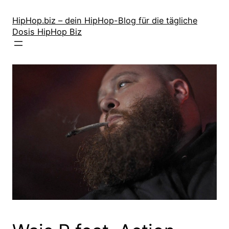
Zum
Inhalt
HipHop.biz – dein HipHop-Blog für die tägliche
Dosis HipHop Biz
springen