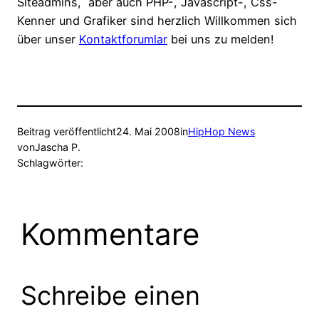
Siteadmins, aber auch PHP-, Javascript-, Css-
Kenner und Grafiker sind herzlich Willkommen sich
über unser
Kontaktforumlar
bei uns zu melden!
Beitrag veröffentlicht
24. Mai 2008
in
HipHop News
von
Jascha P.
Schlagwörter:
Kommentare
Schreibe einen