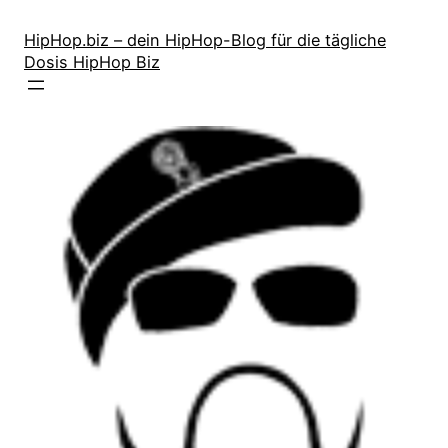
Zum
Inhalt
HipHop.biz – dein HipHop-Blog für die tägliche
Dosis HipHop Biz
springen