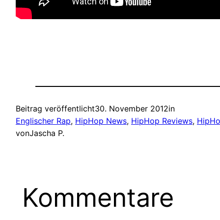
Beitrag veröffentlicht
30. November 2012
in
Englischer Rap
, 
HipHop News
, 
HipHop Reviews
, 
HipHo
von
Jascha P.
Kommentare