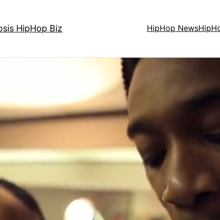
osis HipHop Biz
HipHop News
HipH