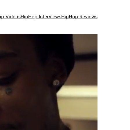
op Videos
HipHop Interviews
HipHop Reviews