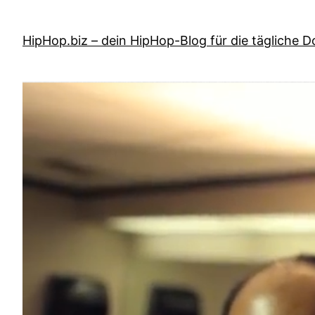
Zum
Inhalt
HipHop.biz – dein HipHop-Blog für die tägliche D
springen