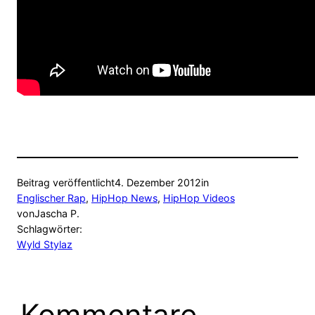
Beitrag veröffentlicht
4. Dezember 2012
in
Englischer Rap
, 
HipHop News
, 
HipHop Videos
von
Jascha P.
Schlagwörter:
Wyld Stylaz
Kommentare