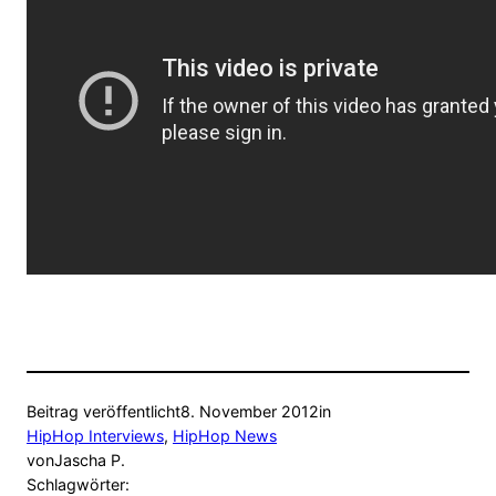
Beitrag veröffentlicht
8. November 2012
in
HipHop Interviews
, 
HipHop News
von
Jascha P.
Schlagwörter: