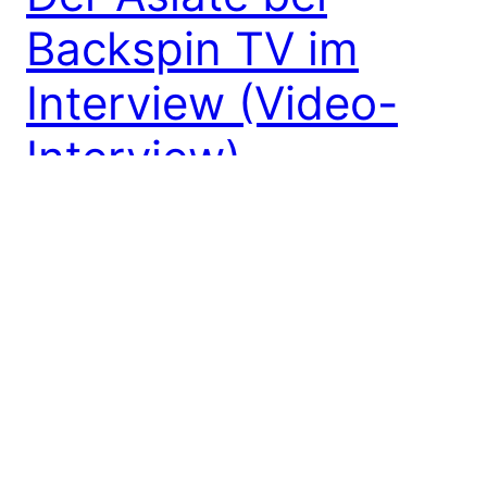
Backspin TV im
Interview (Video-
Interview)
Der Asiate (bekannt durch das Juliens-Blog–
Battle) wurde von der BackspinTV interviewt…
Nima von BACKSPIN TV traf den Asiaten nach dem
Gig in Hamburg im Kaiserkeller. Im Interview geht
es um den gemeinsamen Auftritt der VBT-Leute,
seine Cap-Versteigerung auf Ebay.de die dort für
250€ verkauft wurde und natürlich um sein neues
Album…
8. November 2012