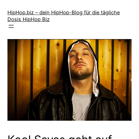
Zum
Inhalt
HipHop.biz – dein HipHop-Blog für die tägliche
Dosis HipHop Biz
springen