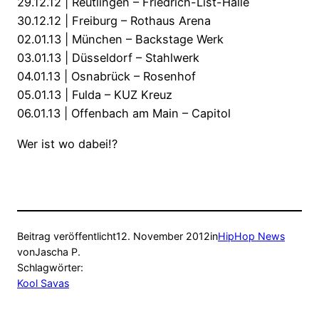
29.12.12 | Reutlingen – Friedrich-List-Halle
30.12.12 | Freiburg – Rothaus Arena
02.01.13 | München – Backstage Werk
03.01.13 | Düsseldorf – Stahlwerk
04.01.13 | Osnabrück – Rosenhof
05.01.13 | Fulda – KUZ Kreuz
06.01.13 | Offenbach am Main – Capitol
Wer ist wo dabei!?
Beitrag veröffentlicht
12. November 2012
in
HipHop News
von
Jascha P.
Schlagwörter:
Kool Savas