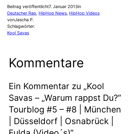
Beitrag veröffentlicht
7. Januar 2013
in
Deutscher Rap
, 
HipHop News
, 
HipHop Videos
von
Jascha P.
Schlagwörter:
Kool Savas
Kommentare
Ein Kommentar zu „Kool
Savas – „Warum rappst Du?“
Tourblog #5 – #8 | München
| Düsseldorf | Osnabrück |
Fulda (Video´s)“