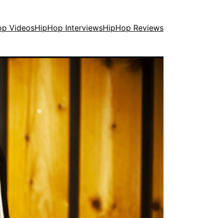
op Videos
HipHop Interviews
HipHop Reviews