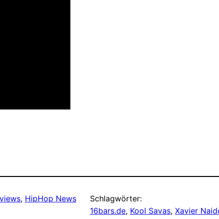
rviews
, 
HipHop News
Schlagwörter:
16bars.de
, 
Kool Savas
, 
Xavier Nai