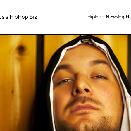
osis HipHop Biz
HipHop News
HipH