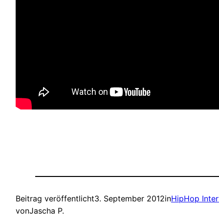
Beitrag veröffentlicht
3. September 2012
in
HipHop Inte
von
Jascha P.