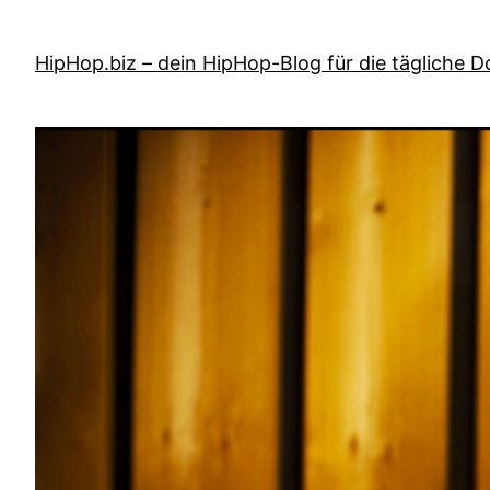
Zum
Inhalt
HipHop.biz – dein HipHop-Blog für die tägliche D
springen