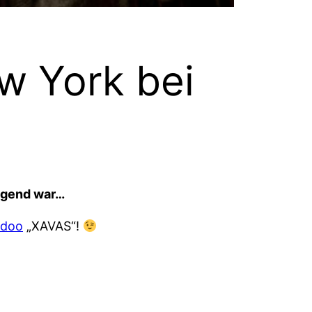
w York bei
engend war…
idoo
„XAVAS“!