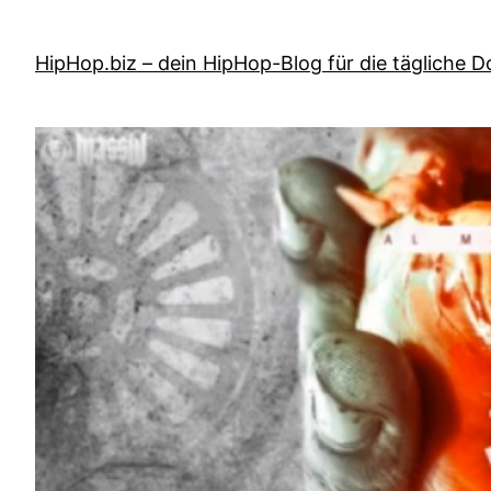
Zum
Inhalt
HipHop.biz – dein HipHop-Blog für die tägliche D
springen