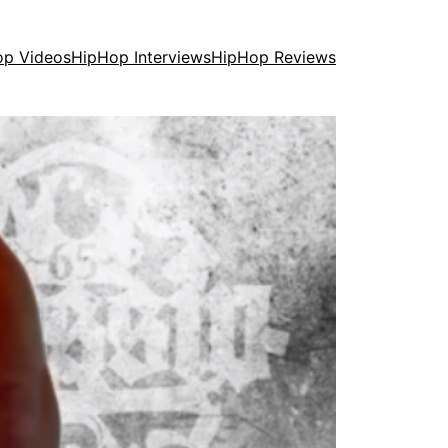
op Videos
HipHop Interviews
HipHop Reviews