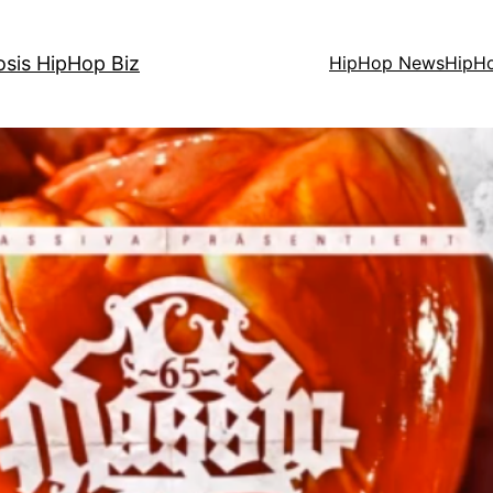
osis HipHop Biz
HipHop News
HipH