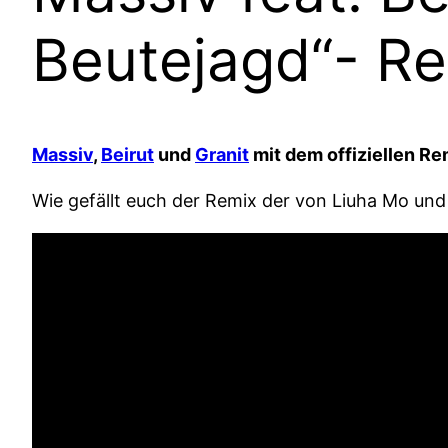
Beutejagd“- Re
Massiv
,
Beirut
und
Granit
mit dem offiziellen R
Wie gefällt euch der Remix der von Liuha Mo un