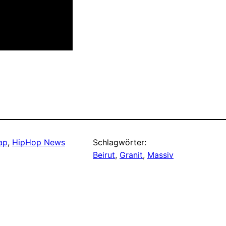
ap
, 
HipHop News
Schlagwörter:
Beirut
, 
Granit
, 
Massiv