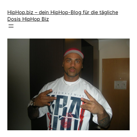
Zum
Inhalt
HipHop.biz – dein HipHop-Blog für die tägliche
Dosis HipHop Biz
springen