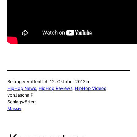
Beitrag veröffentlicht
12. Oktober 2012
in
HipHop News
, 
HipHop Reviews
, 
HipHop Videos
von
Jascha P.
Schlagwörter:
Massiv