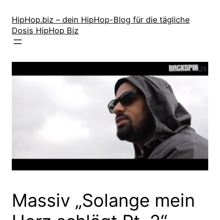
Zum
Inhalt
HipHop.biz – dein HipHop-Blog für die tägliche
Dosis HipHop Biz
springen
Massiv „Solange mein