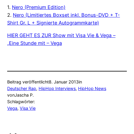
1.
Nero (Premium Edition)
2.
Nero (Limitiertes Boxset inkl. Bonus-DVD + T-
Shirt Gr. L + Signierte Autogrammkarte)
HIER GEHT ES ZUR Show mit Visa Vie & Vega –
„Eine Stunde mit – Vega
Beitrag veröffentlicht
8. Januar 2013
in
Deutscher Rap
, 
HipHop Interviews
, 
HipHop News
von
Jascha P.
Schlagwörter:
Vega
, 
Visa Vie