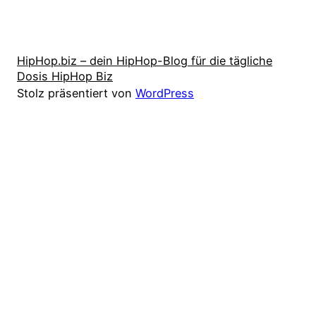
HipHop.biz – dein HipHop-Blog für die tägliche
Dosis HipHop Biz
Stolz präsentiert von
WordPress