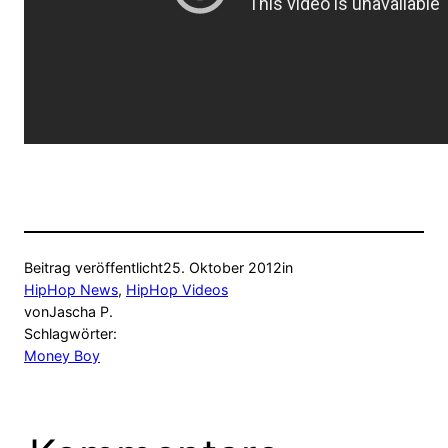
Beitrag veröffentlicht
25. Oktober 2012
in
HipHop News
, 
HipHop Videos
von
Jascha P.
Schlagwörter:
Money Boy