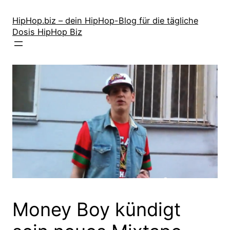
Zum
Inhalt
HipHop.biz – dein HipHop-Blog für die tägliche
Dosis HipHop Biz
springen
Money Boy kündigt